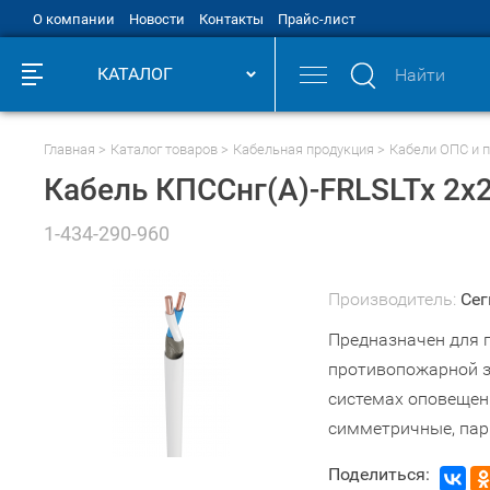
О компании
Новости
Контакты
Прайс-лист
КАТАЛОГ
Главная
Каталог товаров
Кабельная продукция
Кабели ОПС и 
Кабель КПССнг(А)-FRLSLTx 2х
1-434-290-960
Производитель:
Сег
Предназначен для 
противопожарной за
системах оповещени
симметричные, пар
Поделиться: