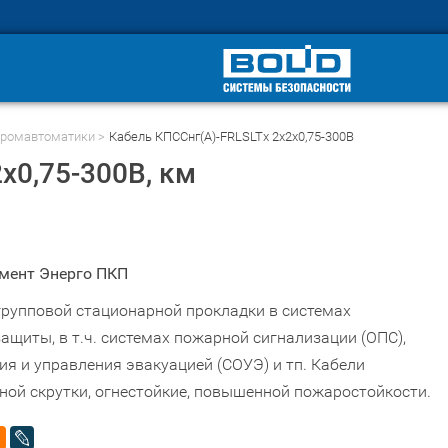
промавтоматики
Кабель КПССнг(А)-FRLSLTx 2х2х0,75-300В
2х0,75-300В
, км
мент Энерго ПКП
групповой стационарной прокладки в системах
щиты, в т.ч. системах пожарной сигнализации (ОПС),
я и управления эвакуацией (СОУЭ) и тп. Кабели
ной скрутки, огнестойкие, повышенной пожаростойкости.