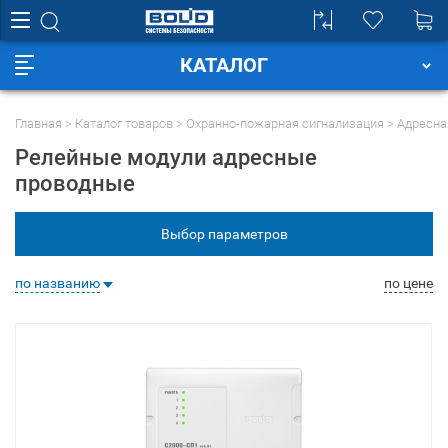
КАТАЛОГ
Главная
Каталог товаров
Охранно-пожарная сигнализация
Адресна
Релейные модули адресные
проводные
Выбор параметров
по названию
по цене