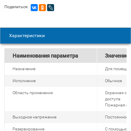
Поделиться:
Характеристики
Наименования параметра
Значение 
Назначение
Для помещен
Исполнение
Обычное
Область применения
Охранная сиг
доступа
Пожарная ав
Выходное напряжение
Постоянное 1
Резервирование
С помощью 