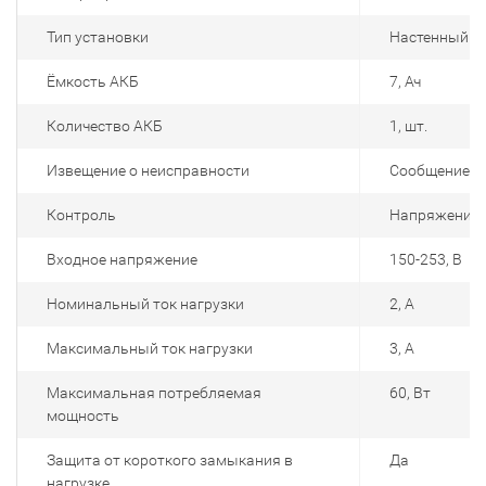
Тип установки
Настенный н
Ёмкость АКБ
7, Ач
Количество АКБ
1, шт.
Извещение о неисправности
Сообщение по
Контроль
Напряжения 
Входное напряжение
150-253, В
Номинальный ток нагрузки
2, А
Максимальный ток нагрузки
3, А
Максимальная потребляемая
60, Вт
мощность
Защита от короткого замыкания в
Да
нагрузке