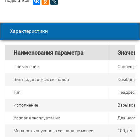
Поделиться:
Характеристики
Наименования параметра
Значени
Применение
Оповещени
Вид выдаваемых сигналов
Комбинир
Тип
Неадресн
Исполнение
Взрывоза
Условия эксплуатации
Для неота
Мощность звукового сигнала не менее
100, дБ