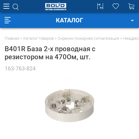
КАТАЛОГ
Главная
Каталог товаров
Охранно-пожарная сигнализация
Неадрес
B401R База 2-х проводная с
резистором на 470Ом
, шт.
163-763-824