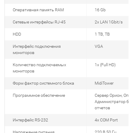
Оперативная память RAM
16 Gb
Сетевые интерфейсы RJ-45
2х LAN 1Gbit/s
HDD
1 TB, TB
Интерфейс подключения
VGA
мониторов
Количество подключаемых
1x (Full HD)
мониторов
Форм фактор системного блока
MidiTower
Программное обеспечение
Сервер Орион, Опер
Администратор баз
отчетов
Интерфейс RS-232
4х COM Port
Напряжение питания
220 В 50 Гц