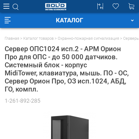
КАТАЛОГ
Главная
Каталог товаров
Охранно-пожарная сигнализация
Серверы
Сервер ОПС1024 исп.2 - АРМ Орион
Про для ОПС - до 50 000 датчиков.
Системный блок - корпус
MidiTower, клавиатура, мышь. ПО - ОС,
Сервер Орион Про, ОЗ исп.1024, АБД,
ГО
, компл.
1-261-892-285